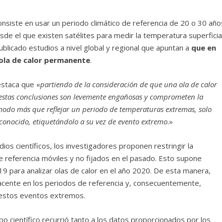
consiste en usar un periodo climático de referencia de 20 o 30 año
de el que existen satélites para medir la temperatura superficia
ublicado estudios a nivel global y regional que apuntan a
que en
ola de calor permanente
.
staca que «
partiendo de la consideración de que una ola de calor
estas conclusiones son levemente engañosas y comprometen la
 modo más que reflejar un periodo de temperaturas extremas, solo
conocido, etiquetándolo a su vez de evento extremo
.»
ios científicos, los investigadores proponen restringir la
de referencia móviles y no fijados en el pasado. Esto supone
019 para analizar olas de calor en el año 2020. De esta manera,
acente en los periodos de referencia y, consecuentemente,
 estos eventos extremos.
upo científico recurrió tanto a los datos proporcionados por los