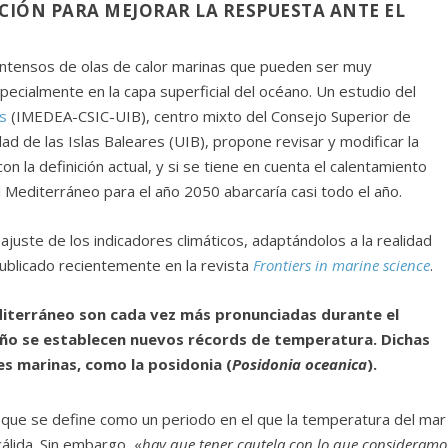
CIÓN PARA MEJORAR LA RESPUESTA ANTE EL
intensos de olas de calor marinas que pueden ser muy
pecialmente en la capa superficial del océano. Un estudio del
s
(IMEDEA-CSIC-UIB), centro mixto del Consejo Superior de
dad de las Islas Baleares (UIB), propone revisar y modificar la
con la definición actual, y si se tiene en cuenta el calentamiento
el Mediterráneo para el año 2050 abarcaría casi todo el año.
ajuste de los indicadores climáticos, adaptándolos a la realidad
 publicado recientemente en la revista
Frontiers in marine science
.
editerráneo son cada vez más pronunciadas durante el
 año se establecen nuevos récords de temperatura. Dichas
es marinas, como la posidonia (
Posidonia oceanica
).
 que se define como un periodo en el que la temperatura del mar
lida. Sin embargo, «
hay que tener cautela con lo que consideramo