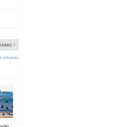
ÓXIMO
as urbanas
zado