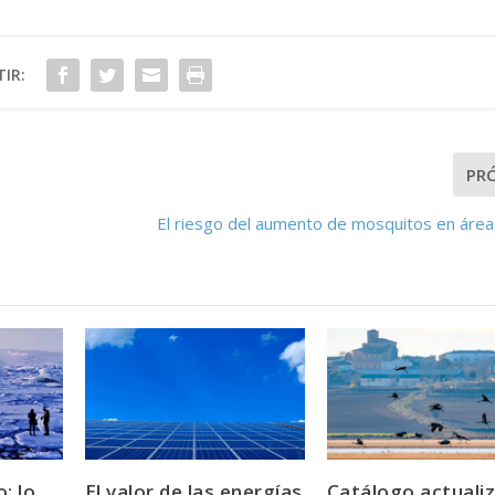
IR:
PR
El riesgo del aumento de mosquitos en áre
: lo
El valor de las energías
Catálogo actuali