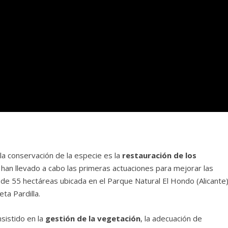
 la conservación de la especie es la
restauración de los
e han llevado a cabo las primeras actuaciones para mejorar las
a de 55 hectáreas ubicada en el Parque Natural El Hondo (Alicante
ta Pardilla.
sistido en la
gestión de la vegetación
, la adecuación de