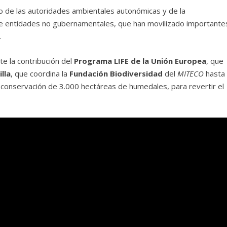
 de las autoridades ambientales autonómicas y de la
de entidades no gubernamentales, que han movilizado importante
.
e la contribución del
Programa LIFE de la Unión Europea
, que
lla
, que coordina la
Fundación Biodiversidad
del
MITECO
hasta
 conservación de 3.000 hectáreas de humedales, para revertir el