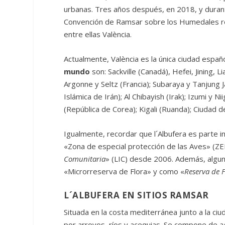
urbanas. Tres años después, en 2018, y durant
Convención de Ramsar sobre los Humedales re
entre ellas València.
Actualmente, València es la única ciudad españ
mundo
son: Sackville (Canadá), Hefei, Jining, 
Argonne y Seltz (Francia); Subaraya y Tanjung
Islámica de Irán); Al Chibayish (Irak); Izumi y
(República de Corea); Kigali (Ruanda); Ciudad de
Igualmente, recordar que l´Albufera es parte i
«Zona de especial protección de las Aves» (Z
Comunitaria
» (LIC) desde 2006. Además, algu
«Microrreserva de Flora» y como «
Reserva de 
L´ALBUFERA EN SITIOS RAMSAR
Situada en la costa mediterránea junto a la ci
por arroyos, ríos y acequias. Se compone de a