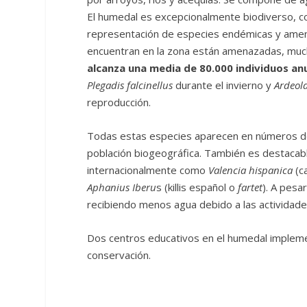
El humedal es excepcionalmente biodiverso, c
representación de especies endémicas y ame
encuentran en la zona están amenazadas, much
alcanza una media de 80.000 individuos an
Plegadis falcinellus
durante el invierno y
Ardeola
reproducción.
Todas estas especies aparecen en números de 
población biogeográfica. También es destaca
internacionalmente como
Valencia hispanica
(c
Aphanius Iberu
s (killis español o
fartet
). A pesa
recibiendo menos agua debido a las actividades
Dos centros educativos en el humedal impleme
conservación.