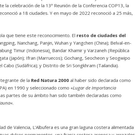
e la celebración de la 13ª Reunión de la Conferencia COP13, la
conoció a 18 ciudades. Y en mayo de 2022 reconoció a 25 más,
ola que tiene este reconocimiento. El
resto de ciudades del
Liangping, Nanchang, Panjin, Wuhan y Yangchen (China); Belval-en-
 Jabung Timur (Indonesia)¸ Bandar Khamir y Varzaneh (República
 Niigata (Japón); Ifran (Marruecos); Gochang, Seocheon y Seogwipo
l Cabo (Sudáfrica); y Distrito de Sri Songkhram (Tailandia).
ntegrante de la
Red Natura 2000
al haber sido declarada como
EPA) en 1990 y seleccionado como «
Lugar de Importancia
nas partes de su ámbito han sido también declaradas como
Fauna
«.
udad de Valencia, L’Albufera es una gran laguna costera alimentada
guas dulces permanentes, una franja costera arenosa y arrozales