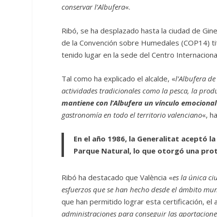
conservar l’Albufera
«.
Ribó, se ha desplazado hasta la ciudad de Gineb
de la Convención sobre Humedales (COP14) ti
tenido lugar en la sede del Centro Internacion
Tal como ha explicado el alcalde, «
l’Albufera d
actividades tradicionales como la pesca, la produ
mantiene con l’Albufera un vínculo emocional
gastronomía en todo el territorio valenciano
«, h
En el año 1986, la Generalitat aceptó l
Parque Natural, lo que otorgó una prot
Ribó ha destacado que València «
es la única ci
esfuerzos que se han hecho desde el ámbito mun
que han permitido lograr esta certificación, el
administraciones para conseguir las aportaciones 