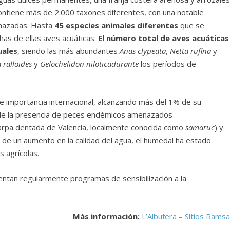
ontiene más de 2.000 taxones diferentes, con una notable
nazadas. Hasta
45 especies animales diferentes
que se
as de ellas aves acuáticas.
El número total de aves acuáticas
uales
, siendo las más abundantes
Anas clypeata
,
Netta rufina
y
 ralloides
y
Gelochelidon niloticadurante
los períodos de
importancia internacional, alcanzando más del 1% de su
ble la presencia de peces endémicos amenazados
arpa dentada de Valencia, localmente conocida como
samaruc
) y
r de un aumento en la calidad del agua, el humedal ha estado
 agrícolas.
ntan regularmente programas de sensibilización a la
Más información:
L’Albufera – Sitios Ramsa