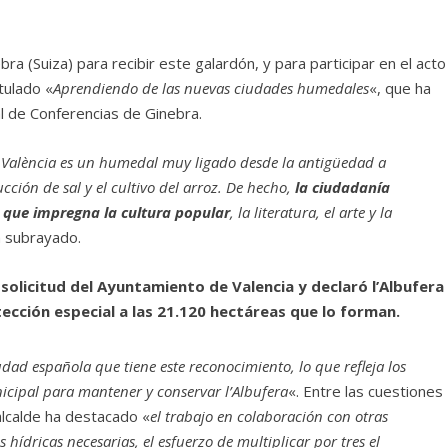
ra (Suiza) para recibir este galardón, y para participar en el acto
tulado «
Aprendiendo de las nuevas ciudades humedales
«, que ha
al de Conferencias de Ginebra.
e València es un humedal muy ligado desde la antigüedad a
cción de sal y el cultivo del arroz. De hecho,
la ciudadanía
 que impregna la cultura popular
, la literatura, el arte y la
a subrayado.
a solicitud del Ayuntamiento de Valencia y declaró l’Albufera
ección especial a las 21.120 hectáreas que lo forman.
udad española que tiene este reconocimiento, lo que refleja los
icipal para mantener y conservar l’Albufera
«. Entre las cuestiones
 alcalde ha destacado «
el trabajo en colaboración con otras
hídricas necesarias, el esfuerzo de multiplicar por tres el